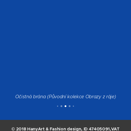
Očistná brána (Původní kolekce Obrazy z ráje)
© 2018 HanyArt & Fashion design, ID 47405091,VAT