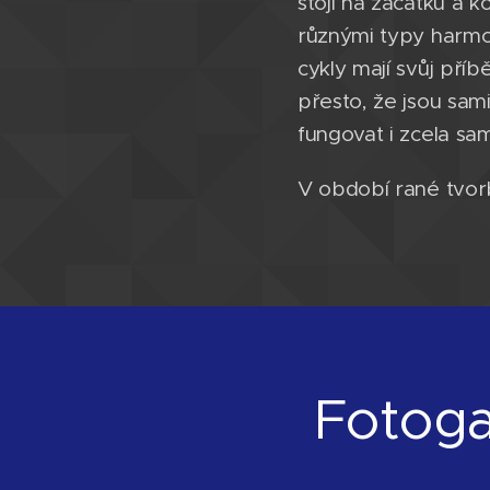
stojí na začátku a ko
různými typy harmon
cykly mají svůj pří
přesto, že jsou sam
fungovat i zcela sa
V období rané tvor
Fotoga