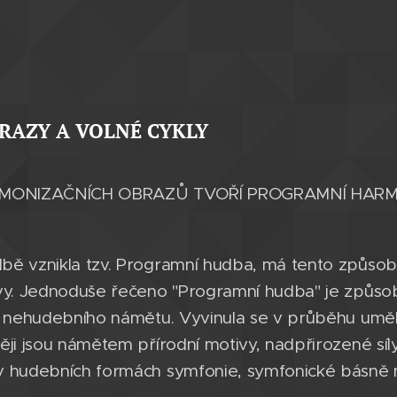
RAZY A VOLNÉ CYKLY
MONIZAČNÍCH OBRAZŮ TVOŘÍ PROGRAMNÍ HARM
bě vznikla tzv. Programní hudba, má tento způso
rvy. Jednoduše řečeno "Programní hudba" je způs
li nehudebního námětu. Vyvinula se v průběhu um
ěji jsou námětem přírodní motivy, nadpřirozené sí
v hudebních formách symfonie, symfonické básně n