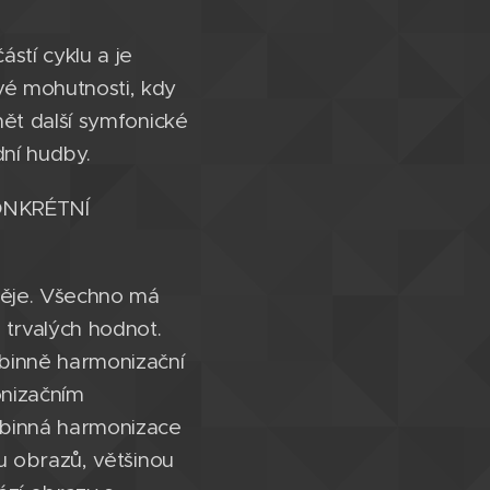
stí cyklu a je
vé mohutnosti, kdy
mět další symfonické
ní hudby.
ONKRÉTNÍ
děje. Všechno má
 trvalých hodnot.
binně harmonizační
onizačním
ubinná harmonizace
lu obrazů, většinou