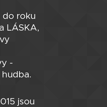
 do roku
ta LÁSKA,
vy
y -
 hudba.
015 jsou