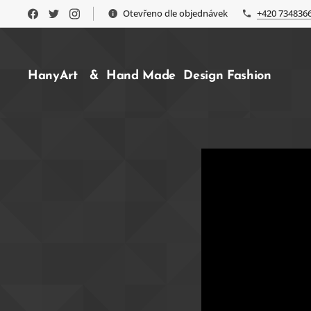
Otevřeno dle objednávek
+420 734836
HanyArt & Hand Made Design Fashion