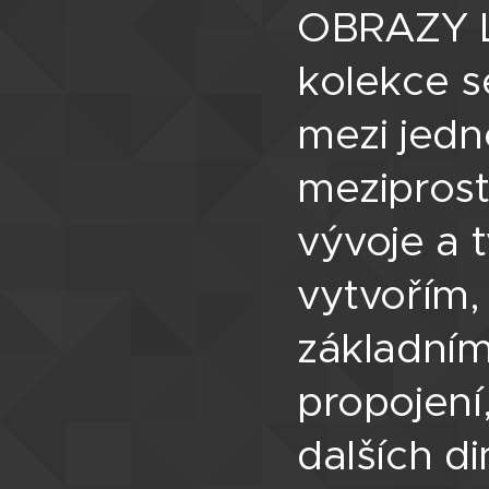
OBRAZY LÁ
kolekce s
mezi jedn
meziprost
vývoje a 
vytvořím,
základní
propojení
dalších d