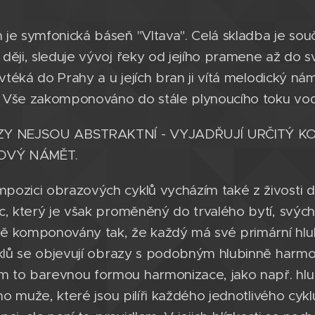
je symfonická báseň "Vltava". Celá skladba je součá
ději, sleduje vývoj řeky od jejího pramene až do s
 vtéká do Prahy a u jejích bran ji vítá melodický ná
 Vše zakomponováno do stále plynoucího toku vod
Y NEJSOU ABSTRAKTNÍ - VYJADŘUJÍ URČITÝ K
OVÝ NÁMĚT.
pozici obrazových cyklů vycházím také z živosti 
c, který je však proměněný do trvalého bytí, svých
ě komponovány tak, že každý má své primární hlu
yklů se objevují obrazy s podobným hlubinně harm
 to barevnou formou harmonizace, jako např. hl
ího muže, které jsou pilíři každého jednotlivého cyk