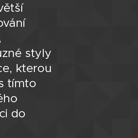
ětší
ování
,
ůzné styly
ce, kterou
s tímto
ého
ci do