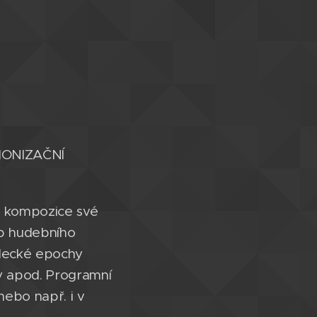
ONIZAČNÍ
b kompozice své
ob hudebního
ělecké epochy
ly apod. Programní
ebo např. i v