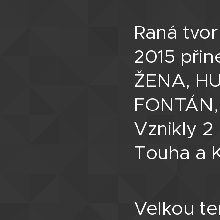
Raná tvor
2015 přin
ŽENA, HU
FONTÁN, 
Vznikly 2
Touha a K
Velkou te