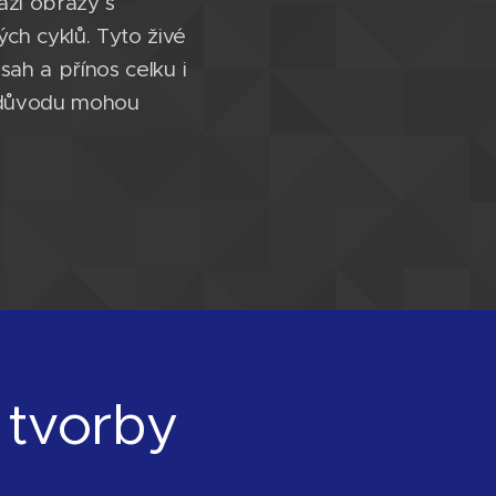
hází obrazy s
ch cyklů. Tyto živé
sah a přínos celku i
o důvodu mohou
 tvorby