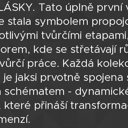
SKY. Tato úplně první v
e stala symbolem propoj
otlivými tvůrčími etapami
orem, kde se střetávají r
tvůrčí práce. Každá kolek
 je jaksi prvotně spojena 
m schématem - dynamick
, které přináší transforma
imenzí.