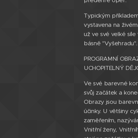
předehře oper.
Typickým příkladem 
vystavena na živém 
už ve své velké síle
básně "Vyšehradu".
PROGRAMNÍ OBRAZ
UCHOPITELNÝ DĚJ
Ve své barevné kom
svůj začátek a kone
Obrazy jsou barevn
účinky. U většiny c
zaměřením, nazývám
Vnitřní ženy, Vnitřn