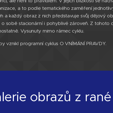
nci, ale není to pravidlem. V jejich blízkosti se nac
izace, a to podle tematického zaměření jednotlivý
běh a každý obraz z nich představuje svůj dějový ob
i o sobě stacionární i pohyblivé zároveň. Z tohot
mostatně. Vysunuty mimo rámec cyklu.
by vznikl programní cyklus O VNÍMÁNÍ PRAVDY.
lerie obrazů z rané