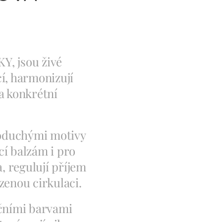
, jsou živé
í, harmonizují
a konkrétní
noduchými motivy
cí balzám i pro
a, regulují příjem
ozenou cirkulaci.
čními barvami