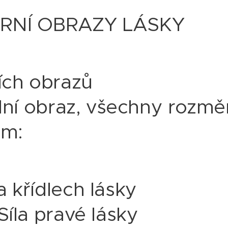
RNÍ OBRAZY LÁSKY
ích obrazů
ální obraz, všechny rozmě
cm:
 křídlech lásky
Síla pravé lásky