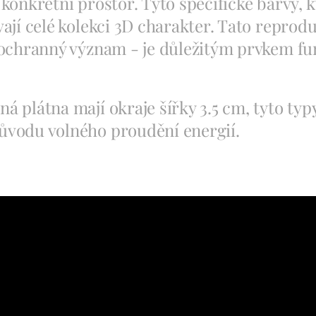
 konkrétní prostor. Tyto specifické barvy, k
vají celé kolekci 3D charakter. Tato repro
 ochranný význam - je důležitým prvkem fu
á plátna mají okraje šířky 3.5 cm, tyto typ
ůvodu volného proudění energií.