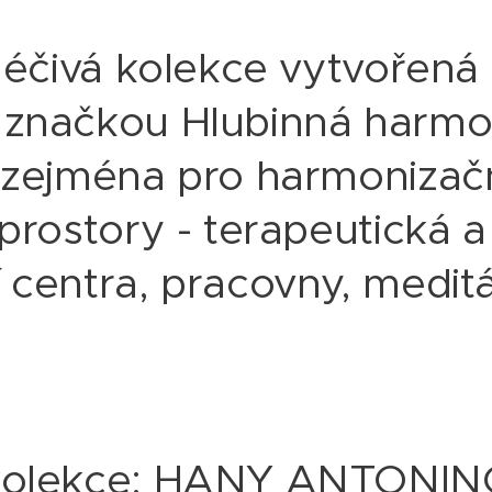
 léčivá kolekce vytvořená
 značkou Hlubinná harm
 zejména pro harmonizač
 prostory - terapeutická a
 centra, pracovny, medit
kolekce: HANY ANTONI