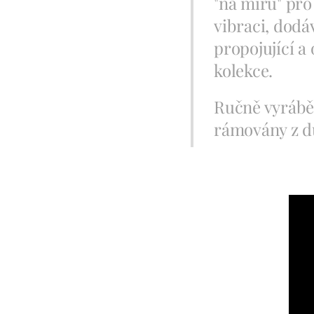
"na míru" pro
vibraci, dodá
propojující a
kolekce.
Ručně vyráběn
rámovány z d