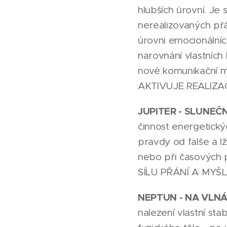
hlubších úrovní. J
nerealizovaných př
úrovni emocionálníc
narovnání vlastních 
nové komunikační mo
AKTIVUJE REALIZA
JUPITER - SLUNEČ
činnost energetickýc
pravdy od falše a l
nebo při časových p
SÍLU PŘÁNÍ A MYŠ
NEPTUN - NA VLN
nalezení vlastní sta