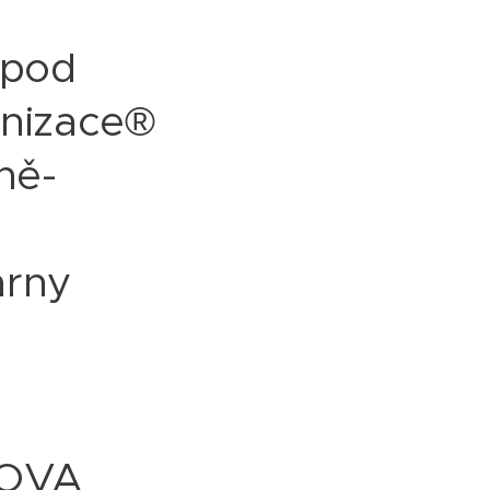
 pod
onizace®
ně-
árny
NOVA