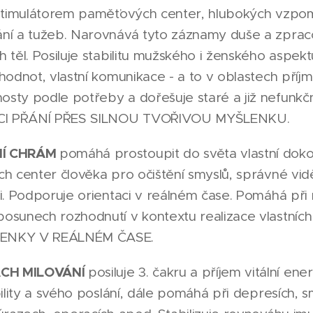
e stimulátorem paměťových center, hlubokých vzpo
ání a tužeb. Narovnává tyto záznamy duše a zprac
h těl. Posiluje stabilitu mužského i ženského aspek
hodnot, vlastní komunikace - a to v oblastech příjm
sty podle potřeby a dořešuje staré a již nefunkční
CI PŘÁNÍ PŘES SILNOU TVOŘIVOU MYŠLENKU.
NÍ CHRÁM
pomáhá prostoupit do světa vlastní dokon
h center člověka pro očištění smyslů, správné vidě
ži. Podporuje orientaci v reálném čase. Pomáhá při
osunech rozhodnutí v kontextu realizace vlastníc
LENKY V REÁLNÉM ČASE.
ÁCH MILOVÁNÍ
posiluje 3. čakru a příjem vitální en
bility a svého poslání, dále pomáhá při depresích, s