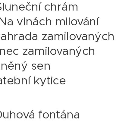
 Sluneční chrám
Na vlnách milování
Zahrada zamilovaných
anec zamilovaných
lněný sen
atební kytice
Duhová fontána