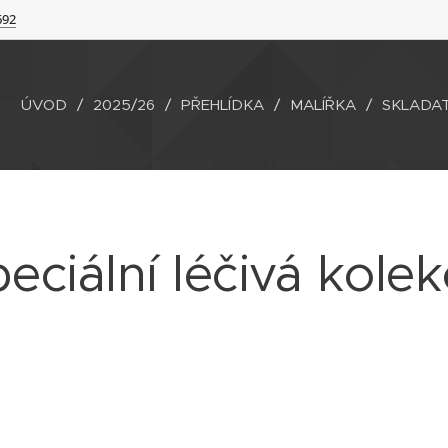
692
ÚVOD
2025/26
PŘEHLÍDKA
MALÍŘKA
SKLADA
eciální léčivá kole