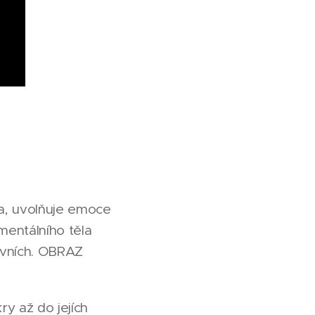
ěka, uvolňuje emoce
 mentálního těla
ovních. OBRAZ
ry až do jejích